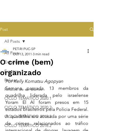
Post
All Posts
PET-RI PUC-SP
All Posts
Oct 13, 2011
3 min read
O crime (bem)
Entrevistas
organizado
Eventos
Relatos
Por Kelly Komatsu Agopyan
Semana passada, 13 membros da 
Relatos de ex-alunos
quadrilha liderada pelo israelense 
CICLO TEMÁTICO 2020.1
Yoram El Al foram presos em 15 
CICLO TEMÁTICO 2020.2
estados brasileiros pela Polícia Federal. 
A quadrilha era acusada por uma série 
CICLO TEMÁTICO 2019.2
de crimes relacionados ao tráfico 
CICLO TEMÁTICO 2018.2
internacional de drogas, lavagem de 