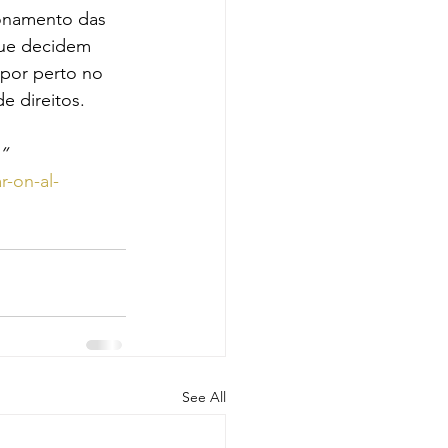
onamento das 
que decidem 
 por perto no 
 direitos. 
”
-on-al-
See All