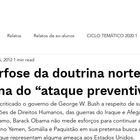
CICLOS TEMÁTICOS
Relatos
Relatos de ex-alunos
CICLO TEMÁTICO 2020.1
6, 2012
1 min read
LO TEMÁTICO 2019.2
CICLO TEMÁTICO 2018.2
ORI
fose da doutrina nort
na do “ataque preventi
criticado o governo de George W. Bush a respeito de su
ões de Direitos Humanos, das guerras do Iraque e Afega
amo, Barack Obama não mede esforços para continuar a
 no Yemen, Somália e Paquistão em sua pretensa busca 
s que representam alguma ameaça aos Estados Unidos.