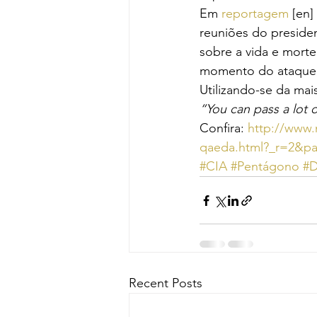
Em 
reportagem
 [en
reuniões do preside
sobre a vida e morte
momento do ataque, 
Utilizando-se da ma
“You can pass a lot 
Confira: 
http://www.
qaeda.html?_r=2&pa
#CIA
#Pentágono
#D
Recent Posts