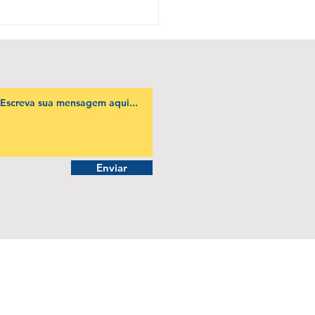
strução da Imagem
al de Chongqing:
nização, Narrativas,
esentações Midiáticas
u Impacto
Enviar