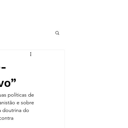
OBSERVATÓRIO DE RI
e-
vo”
as políticas de 
nistão e sobre 
 doutrina do 
contra 