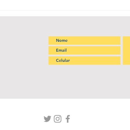
PETCAST RI PUC-SP #01|
Con
Vozes do Sudão: Entre o
Glob
Silêncio e a Resistência
Urba
Repr
e se