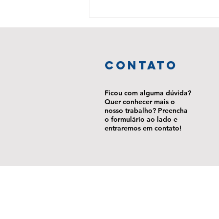
Resenha do filme "A Morte
e a Donzela" em diálogo
com Barrington Moore Jr.
e Michael Walzer
ContaTo
Ficou com alguma dúvida?
Quer conhecer mais o
nosso trabalho? Preencha
o formulário ao lado e
entraremos em contato!