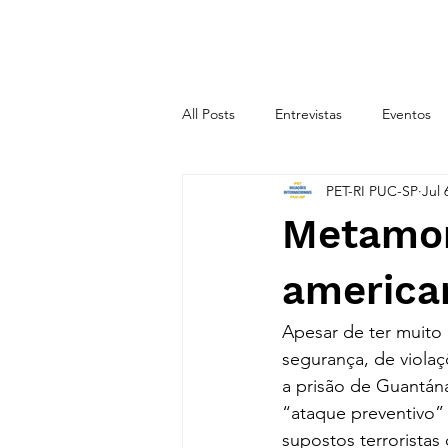
INÍCIO
SOBRE
All Posts
Entrevistas
Eventos
PET-RI PUC-SP
Jul 
CICLO TEMÁTICO 2020.2
CIC
Metamor
america
Apesar de ter muito 
segurança, de violaç
a prisão de Guantán
“ataque preventivo”
supostos terrorista