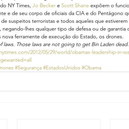
] do NY Times, 
Jo Becker
 e 
Scott Shane
 expõem o funci
nte e de seu corpo de oficiais da CIA e do Pentágono 
 de suspeitos terroristas e todos aqueles que estiverem
negando-lhes qualquer tipo de defesa ou de garantia de
is nova ferramente de execução do Estado, os drones.
of laws. Those laws are not going to get Bin Laden dead.
nytimes.com/2012/05/29/world/obamas-leadership-in-war
gewanted=all
rones
#Segurança
#EstadosUnidos
#Obama