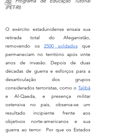
do Programa de Educação Tutorial 
ORI
(PET-RI)
O exército estadunidense ensaia sua 
retirada total do Afeganistão, 
removendo os 
2500 soldados
 que 
permaneciam no território após vinte 
anos de invasão. Depois de duas 
décadas de guerra e esforços para a 
desarticulação dos grupos 
considerados terroristas, como o 
Talibã
e Al-Qaeda, e presença militar 
ostensiva no país, observa-se um 
resultado incipiente frente aos 
objetivos norte-americanos e sua 
guerra ao terror.  Por que os Estados 