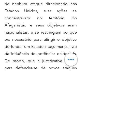
de nenhum ataque direcionado aos 
Estados Unidos, suas ações se 
concentravam no território do 
Afeganistão e seus objetivos eram 
nacionalistas, e se restringiam ao que 
era necessário para atingir o objetivo 
de fundar um Estado muçulmano, livre 
da influência de potências ocidentais. 
De modo, que a justificativa invadir 
para defender-se de novos ataques 
afegãos é simplesmente incoerente.
Ademais, Biden ainda afirma que não 
vê sentido em concentrar tropas em um 
único país uma vez que a ameaça 
terrorista se espalhou para outros. O 