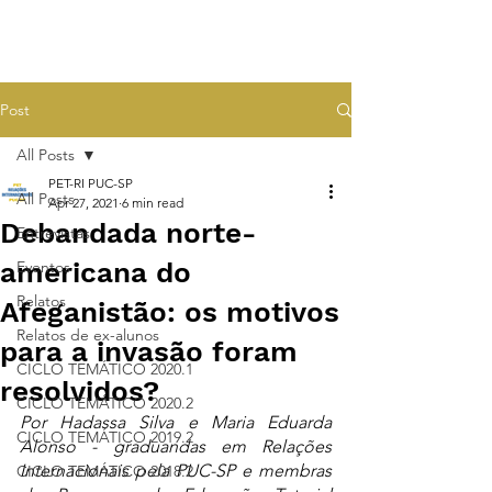
Post
All Posts
PET-RI PUC-SP
All Posts
Apr 27, 2021
6 min read
Debandada norte-
Entrevistas
americana do
Eventos
Relatos
Afeganistão: os motivos
Relatos de ex-alunos
para a invasão foram
CICLO TEMÁTICO 2020.1
resolvidos?
CICLO TEMÁTICO 2020.2
Por Hadassa Silva e Maria Eduarda 
CICLO TEMÁTICO 2019.2
Alonso - graduandas em Relações 
Internacionais pela PUC-SP e membras 
CICLO TEMÁTICO 2018.2