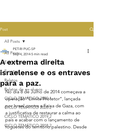
Post
All Posts
PET-RI PUC-SP
All Posts
Sep 4, 2014
5 min read
A extrema direita
Entrevistas
israelense e os entraves
Eventos
Relatos
para a paz.
Relatos de ex-alunos
No dia 8 de Julho de 2014 começava a 
CICLO TEMÁTICO 2020.1
operação “Limite Protetor”, lançada 
por Israel contra a Faixa de Gaza, com 
CICLO TEMÁTICO 2020.2
a justificativa de restaurar a calma ao 
CICLO TEMÁTICO 2019.2
país e acabar com o lançamento de 
CICLO TEMÁTICO 2018.2
foguetes do território palestino. Desde 