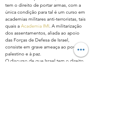
tem o direito de portar armas, com a 
única condição para tal é um curso em 
academias militares anti-terroristas, tais 
quais a 
Academia IMI
. A militarização 
dos assentamentos, aliada ao apoio 
das Forças de Defesa de Israel, 
consiste em grave ameaça ao povo 
palestino e à paz.
O discurso de que Israel tem o direito 
de se defender e de que a ocupação e 
os assentamentos trazem segurança 
para o Estado Judeu é falso. Israel vem 
perdendo a guerra de propaganda, 
manifestações contra Israel 
aconteceram no mundo todo. 
Organizações como a Humans Right 
Watch e Anistia Internacional, além de 
diversos órgãos da ONU condenaram 