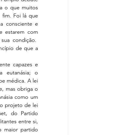
a o que muitos 
fim. Foi lá que 
 consciente e 
e estarem com 
sua condição.  
cípio de que a 
nte capazes e 
 eutanásia; o 
 médica. A lei 
e, mas obriga o 
anásia como um 
 projeto de lei 
t, do Partido 
antes entre si, 
 maior partido 