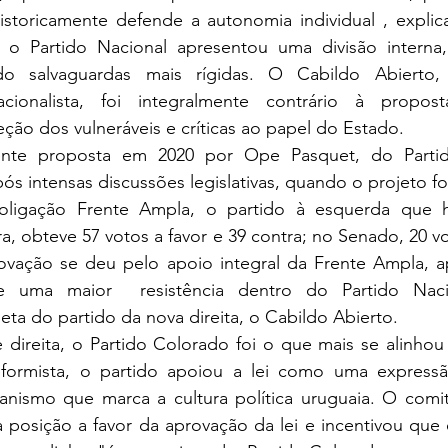
 historicamente defende a autonomia individual , expli
Já o Partido Nacional apresentou uma divisão interna
o salvaguardas mais rígidas. O Cabildo Abierto, 
ionalista, foi integralmente contrário à proposta
ão dos vulneráveis e críticas ao papel do Estado.
mente proposta em 2020 por Ope Pasquet, do Partid
s intensas discussões legislativas, quando o projeto fo
ligação Frente Ampla, o partido à esquerda que h
, obteve 57 votos a favor e 39 contra; no Senado, 20 vot
rovação se deu pelo apoio integral da Frente Ampla, ap
e uma maior  resistência dentro do Partido Naci
a do partido da nova direita, o Cabildo Abierto.
 direita, o Partido Colorado foi o que mais se alinhou
reformista, o partido apoiou a lei como uma expressã
anismo que marca a cultura política uruguaia. O comit
 posição a favor da aprovação da lei e incentivou que