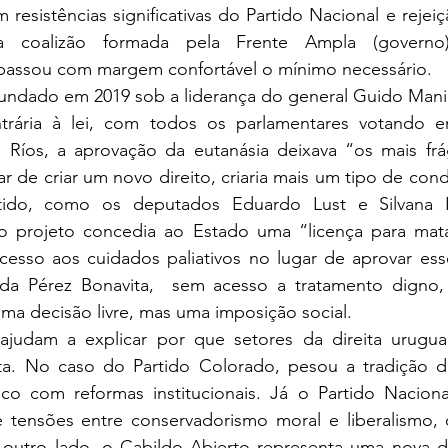
esistências significativas do Partido Nacional e rejei
a coalizão formada pela Frente Ampla (governo)
passou com margem confortável o mínimo necessário.
fundado em 2019 sob a liderança do general Guido Manin
trária à lei, com todos os parlamentares votando e
i Ríos, a aprovação da eutanásia deixava “os mais frág
ar de criar um novo direito, criaria mais um tipo de con
tido, como os deputados Eduardo Lust e Silvana Pé
 projeto concedia ao Estado uma “licença para mata
cesso aos cuidados paliativos no lugar de aprovar esse
a Pérez Bonavita,  sem acesso a tratamento digno, 
uma decisão livre, mas uma imposição social. 
ajudam a explicar por que setores da direita urugua
ta. No caso do Partido Colorado, pesou a tradição de
co com reformas institucionais. Já o Partido Nacional
e tensões entre conservadorismo moral e liberalismo, 
r outro lado, o Cabildo Abierto representa uma nova di