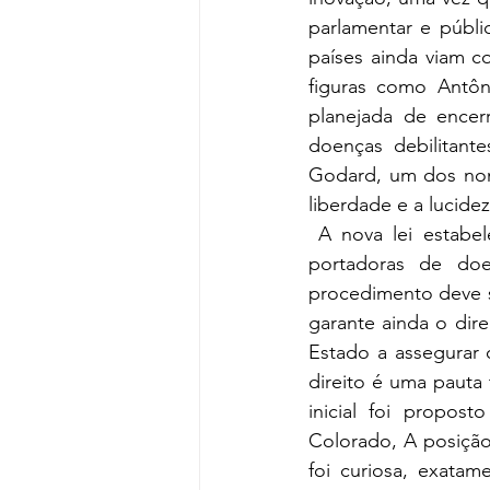
parlamentar e públi
países ainda viam co
figuras como Antôn
planejada de ence
doenças debilitante
Godard, um dos nome
liberdade e a lucide
 A nova lei estabe
portadoras de doen
procedimento deve s
garante ainda o dire
Estado a assegurar
direito é uma pauta 
inicial foi propos
Colorado, A posição 
foi curiosa, exatam