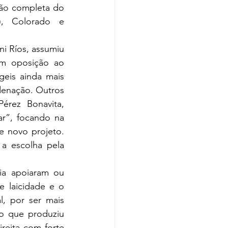
ção completa do 
, Colorado e 
i Ríos, assumiu 
m oposição ao 
eis ainda mais 
denação. Outros 
rez Bonavita, 
r”, focando na 
 novo projeto. 
a escolha pela 
ia apoiaram ou 
 laicidade e o 
, por ser mais 
o que produziu 
reita com forte 