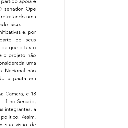
partido apoia e 
O senador Ope 
, retratando uma 
ado laico.
ficativas e, por 
arte de seus 
 de que o texto 
 o projeto não 
onsiderada uma 
 Nacional não 
ndo a pauta em 
na Câmara, e 18 
a 11 no Senado, 
 integrantes, a 
olítico. Assim, 
 sua visão de 