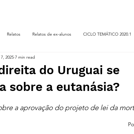
CICLOS TEMÁTICOS
Relatos
Relatos de ex-alunos
CICLO TEMÁTICO 2020.1
 7, 2025
7 min read
LO TEMÁTICO 2019.2
CICLO TEMÁTICO 2018.2
ORI
ireita do Uruguai se
a sobre a eutanásia?
obre a aprovação do projeto de lei da mort
Po