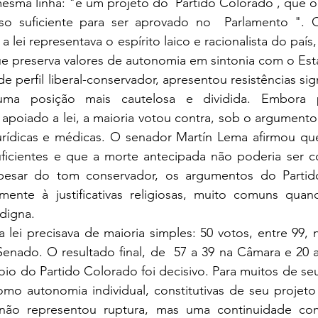
esma linha: "é um projeto do  Partido Colorado , que o 
o suficiente para ser aprovado no  Parlamento ". 
 lei representava o espírito laico e racionalista do país
ue preserva valores de autonomia em sintonia com o Est
e perfil liberal-conservador, apresentou resistências signi
ma posição mais cautelosa e dividida. Embora p
apoiado a lei, a maioria votou contra, sob o argumento
jurídicas e médicas. O senador Martín Lema afirmou que
suficientes e que a morte antecipada não poderia ser c
esar do tom conservador, os argumentos do Partido
amente à justificativas religiosas, muito comuns qua
digna. 
a lei precisava de maioria simples: 50 votos, entre 99, 
Senado. O resultado final, de  57 a 39 na Câmara e 20 
o do Partido Colorado foi decisivo. Para muitos de seus
como autonomia individual, constitutivas de seu projeto p
 não representou ruptura, mas uma continuidade com