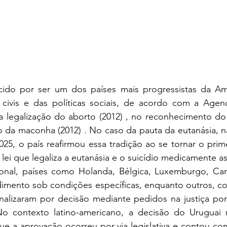
ido por ser um dos países mais progressistas da Amé
civis e das políticas sociais, de acordo com a Agenc
 na legalização do aborto (2012) , no reconhecimento d
o da maconha (2012) . No caso da pauta da eutanásia, não
25, o país reafirmou essa tradição ao se tornar o prim
lei que legaliza a eutanásia e o suicídio medicamente as
onal, países como Holanda, Bélgica, Luxemburgo, Ca
dimento sob condições específicas, enquanto outros, c
nalizaram por decisão mediante pedidos na justiça por
No contexto latino-americano, a decisão do Uruguai 
ue a aprovação ocorreu por via legislativa e contou co