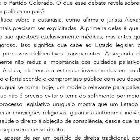
: o Partido Colorado. O que esse debate revela sobre a
e política no país?
ítico sobre a eutanásia, como afirma o jurista Alexan
ais precisam ser explicitadas. A primeira delas é que 
não são questões exclusivamente médicas, mas antes que
oroso. Isso significa que cabe ao Estado legislar, pro
r processos deliberativos transparentes. A segunda 
ente não reduz a importância dos cuidados paliativos;
 é clara, ela tende a estimular investimentos em cuida
o e fortalecendo o compromisso público com seu dese
Uruguai se torna, hoje, um modelo relevante para paíse
e não é preciso evitar o tema do sofrimento por meio
processo legislativo uruguaio mostra que um Estado 
ar convicções religiosas, garantir a autonomia individ
saúde o direito à objeção de consciência, desde que isso
eja exercer esse direito. 
 apesar de ser um partido de direita tradicional, pos