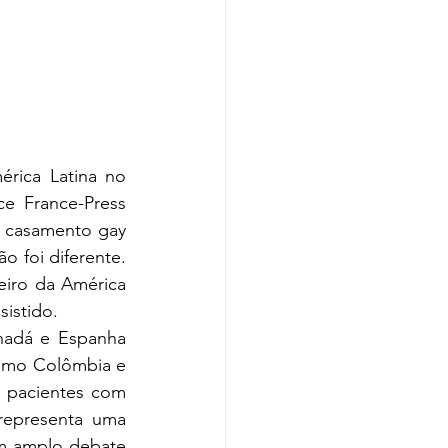
rica Latina no 
e France-Press 
o casamento gay 
 foi diferente. 
eiro da América 
sistido. 
nadá e Espanha 
omo Colômbia e 
 pacientes com 
representa uma 
m amplo debate 