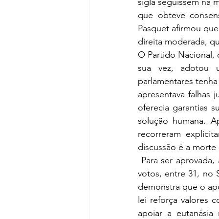
sigla seguissem na m
que obteve consens
Pasquet afirmou que a
direita moderada, q
O Partido Nacional, d
sua vez, adotou u
parlamentares tenha 
apresentava falhas 
oferecia garantias 
solução humana. Ap
recorreram explicit
discussão é a morte 
 Para ser aprovada, 
votos, entre 31, no 
demonstra que o apoi
lei reforça valores 
apoiar a eutanásia