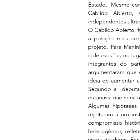
Estado.  Mesmo com r
Cabildo Abierto, 
independentes ultra
O Cabildo Abierto, 
a posição mais con
projeto. Para Manin
indefesos” e, no lug
integrantes do par
argumentaram que o
ideia de aumentar a
Segundo a  deputad
eutanásia não seria 
Algumas hipóteses 
rejeitaram a propos
compromisso históri
heterogêneo, reflet
votos divididos. Po