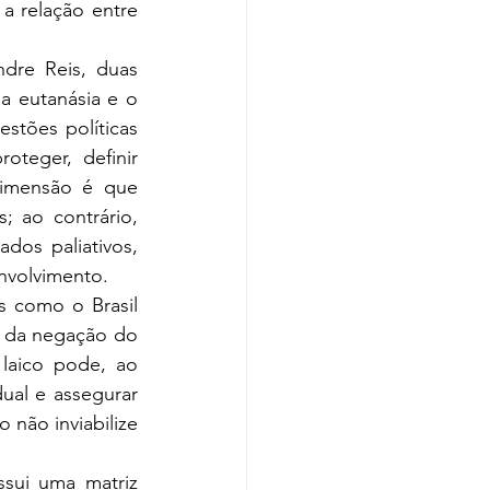
 relação entre 
dre Reis, duas 
a eutanásia e o 
stões políticas 
teger, definir 
dimensão é que 
 ao contrário, 
dos paliativos, 
nvolvimento. 
s como o Brasil 
 da negação do 
laico pode, ao 
ual e assegurar 
 não inviabilize 
sui uma matriz 