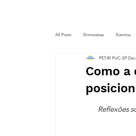
INÍCIO
SOBRE
All Posts
Entrevistas
Eventos
PET-RI PUC-SP
Dec
CICLO TEMÁTICO 2020.2
CIC
Como a d
posicion
Reflexões s