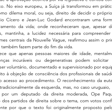
co. No eixo europeu, a Suíça já transformou em prátic
mo dilema moral, ou seja, direito de decidir o próprio 
io Cícero e Jean-Luc Godard encontraram uma forma
rramento da vida; onde reconheceram que, apesar d
s, mantinha, a lucidez necessária para compreender 
s centrais da Nouvelle Vague, reafirmou assim o prin
z também fazem parte do fim da vida.
lece que apenas pessoas maiores de idade, mentalme
ças incuráveis ou degenerativas podem solicitar a
er voluntário, documentado e supervisionado por equipe
ito à objeção de consciência dos profissionais de saúd
 o acesso ao procedimento. O reconhecimento da eut
tradicionalmente da esquerda, mas, no caso uruguaio, o
to por um deputado da direita moderada, Ope Paque
dos partidos de direita sobre o tema, com votos conflit
ente por que o texto foi originalmente proposto pelo