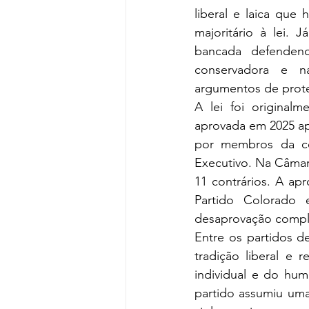
liberal e laica que
majoritário à lei. 
bancada defendend
conservadora e nac
argumentos de proteç
A lei foi original
aprovada em 2025 apó
por membros da co
Executivo. Na Câmara
11 contrários. A ap
Partido Colorado 
desaprovação complet
Entre os partidos de
tradição liberal e 
individual e do hum
partido assumiu uma