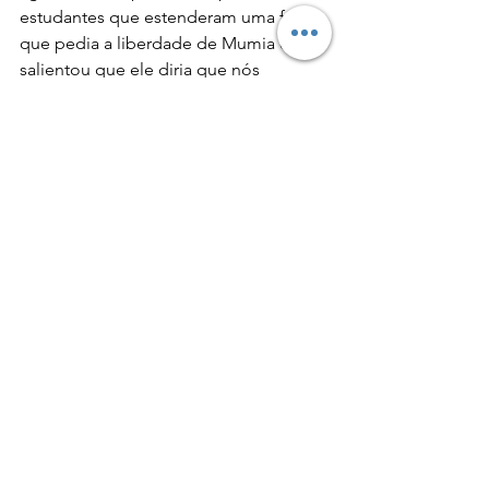
estudantes que estenderam uma faixa 
que pedia a liberdade de Mumia e 
salientou que ele diria que nós 
devemos lutar pelos que estão mais 
próximos de nós, citando como 
exemplo os presidiários brasileiros 
que vivem em condições degradantes, 
em cadeias superlotadas.
A militante se despediu naquela noite 
instigando os jovens a se mobilizarem 
não apenas dentro da universidade e a 
conservarem um sentimento de amor e 
agregação para lutar por mudanças, 
desprezando divergências 
insignificantes.
Eventos