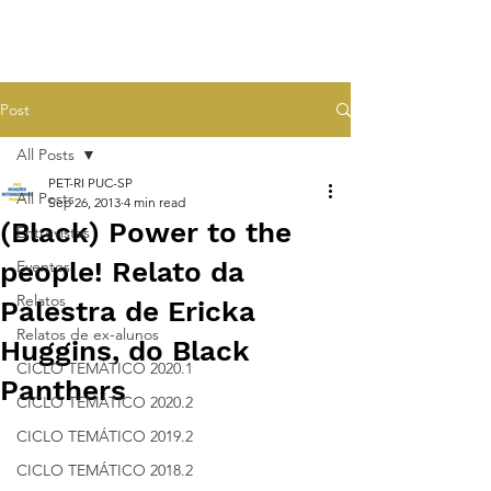
Post
All Posts
PET-RI PUC-SP
All Posts
Sep 26, 2013
4 min read
(Black) Power to the
Entrevistas
people! Relato da
Eventos
Relatos
Palestra de Ericka
Relatos de ex-alunos
Huggins, do Black
CICLO TEMÁTICO 2020.1
Panthers
CICLO TEMÁTICO 2020.2
CICLO TEMÁTICO 2019.2
CICLO TEMÁTICO 2018.2