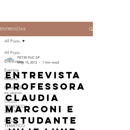
ENTREVISTAS
All Posts
All Posts
PET-RI PUC-SP
Entrevistas
May 15, 2012
7 min read
Eventos
Entrevista
Relatos
professora
Relatos de
ex-alunos
Claudia
CICLO
Marconi e
TEMÁTICO
2020.1
estudante
CICLO
TEMÁTICO