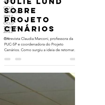
Julie Lund
2020.2
CICLO
sobre
TEMÁTICO
2019.2
Projeto
CICLO
Cenários
TEMÁTICO
2018.2
Entrevista Claudia Marconi, professora da
ORI
PUC-SP e coordenadora do Projeto
Cenários. Como surgiu a ideia de retomar
um projeto de...