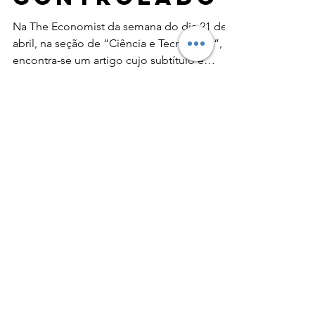
Sorria, você
está sendo
controlado
Na The Economist da semana do dia 21 de
abril, na seção de “Ciência e Tecnologia”,
encontra-se um artigo cujo subtítulo é
“Modelos...