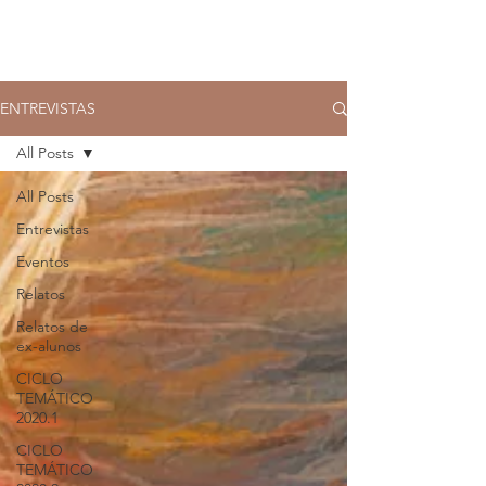
ENTREVISTAS
All Posts
All Posts
Entrevistas
Eventos
Relatos
Relatos de
ex-alunos
CICLO
TEMÁTICO
2020.1
CICLO
TEMÁTICO