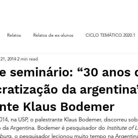
CICLOS TEMÁTICOS
Relatos
Relatos de ex-alunos
CICLO TEMÁTICO 2020.1
21, 2014
2 min read
LO TEMÁTICO 2019.2
CICLO TEMÁTICO 2018.2
ORI
e seminário: “30 anos 
ratização da argentina
ante Klaus Bodemer
014, na USP, o palestrante Klaus Bodemer, discorreu sob
 da Argentina. Bodemer é pesquisador do 
Institute of 
bur
g, o pesquisador lecionou muito tempo na Argenti