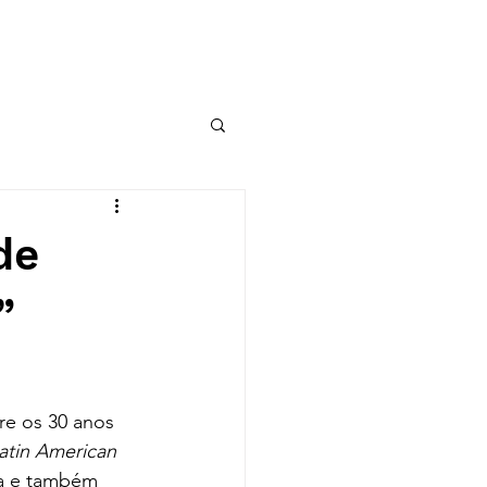
OBSERVATÓRIO DE RI
de
”
re os 30 anos 
Latin American 
na e também 