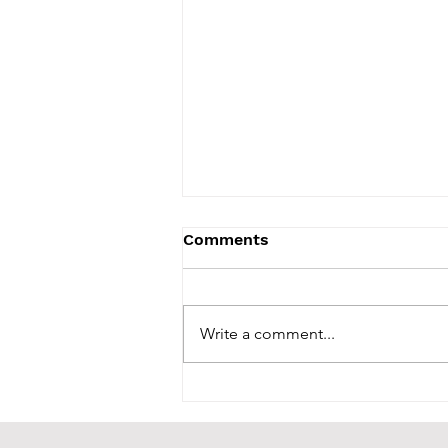
Comments
Write a comment...
Por que falar em "Terra
em Transe"? Cobertura do
evento CinePet