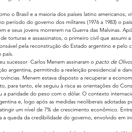
omo o Brasil e a maioria dos países latino americanos, v
 período do governo dos militares (1976 a 1983) o país v
rem e seus jovens morrerem na Guerra das Malvinas. Apó
e torturas e assassinatos, o primeiro civil que assumi a 
sponsável pela reconstrução do Estado argentino e pelo
 país.
seu sucessor  Carlos Menem assinaram o 
pacto de Olivo
ção argentina, permitindo a reeleição presidencial e da
rovíncias. Menem estava disposto a recuperar a economi
to, para tanto, ele seguiu à risca as orientações do Con
 a paridade do peso com o dólar. O contexto internaci
gentina e, logo após as medidas neoliberais adotadas 
tingir um nível de 7% de crescimento econômico. Entr
la a queda da credibilidade do governo, envolvido em i