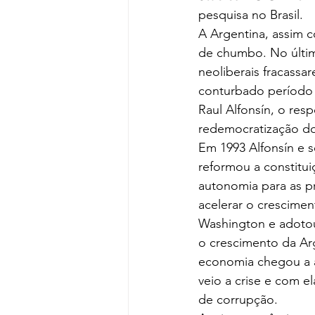
pesquisa no Brasil.
A Argentina, assim c
de chumbo. No último
neoliberais fracassa
conturbado período d
Raul Alfonsín, o re
redemocratização do
Em 1993 Alfonsín e 
reformou a constitui
autonomia para as p
acelerar o crescimen
Washington e adotou
o crescimento da Ar
economia chegou a a
veio a crise e com e
de corrupção.