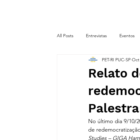
INÍCIO
SOBRE
All Posts
Entrevistas
Eventos
PET-RI PUC-SP
Oct 
CICLO TEMÁTICO 2020.2
CIC
Relato d
redemoc
Palestr
No último dia 9/10/2
de redemocratização
Studies – GIGA Ham