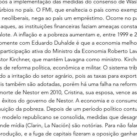
após a implementação das medidas do consenso de Was
úrbios no país. O FMI, que enaltecia o país como exemp
s neoliberais, nega ao país um empréstimo. Ocorre no p
aques, as instituições financeiras faziam ameaças consta
ote. A inflação e a pobreza aumentam e, entre 1999 e 2
 Somente com Eduardo Duhalde é que a economia melho
 participação ativa do Ministro da Economia Roberto La
stor Kirchner, que mantém Lavagna como ministro. Kirc
de reforma política, econômica e militar. O sistema trib
o a irritação do setor agrário, pois as taxas para expor
iais também são adotadas, porém há uma falha na reform
 morte de Nestor em 2010, Cristina, sua esposa, vence as
s êxitos do governo de Nestor. A economia e o consumo
nuição da pobreza. Depois de um período político cont
 modelo republicano se consolida, medidas que desagr
ande mídia (Clarin, La Nación) são notórias. Para não fal
 produção, e a fuga de capitais fizeram a oposição ganhar