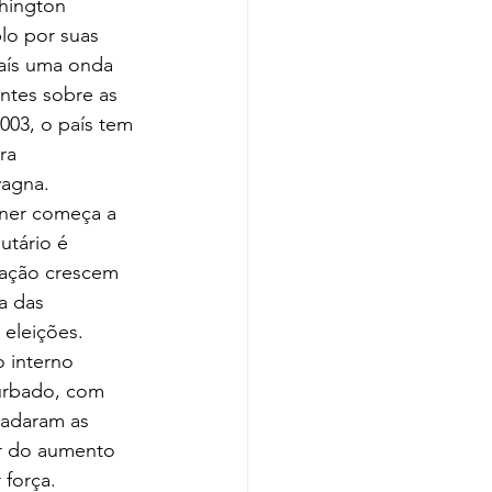
hington 
lo por suas 
aís uma onda 
ntes sobre as 
003, o país tem 
ra 
vagna.
hner começa a 
utário é 
tação crescem 
a das 
 eleições.
 interno 
urbado, com 
adaram as 
ar do aumento 
 força.