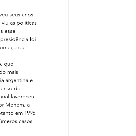
iveu seus anos 
iu as políticas 
s esse 
presidência foi 
 começo da 
s
, que 
ndo mais 
a argentina e 
senso de 
onal favoreceu 
por Menem, a 
etanto em 1995 
números casos 