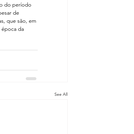
co do período 
pesar de 
cas, que são, em 
a época da 
See All