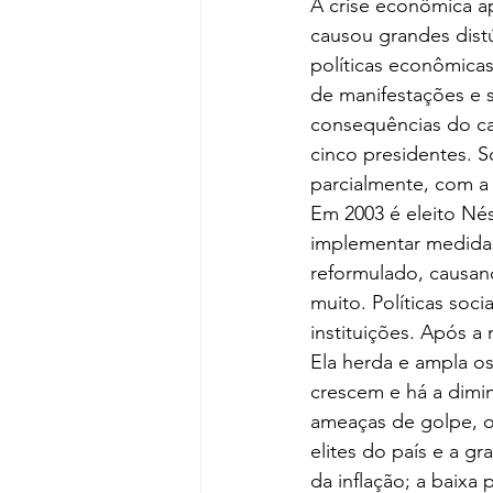
A crise econômica 
causou grandes dist
políticas econômica
de manifestações e s
consequências do cal
cinco presidentes.
parcialmente, com a
Em 2003 é eleito Né
implementar medidas 
reformulado, causand
muito. Políticas soc
instituições. Após a
Ela herda e ampla o
crescem e há a dimi
ameaças de golpe, o
elites do país e a gr
da inflação; a baixa