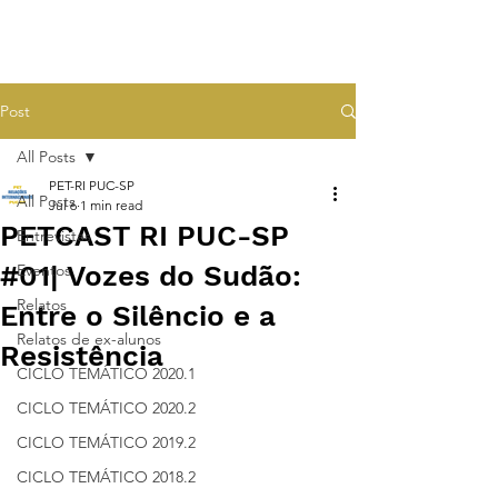
Post
All Posts
PET-RI PUC-SP
All Posts
Jul 6
1 min read
PETCAST RI PUC-SP
Entrevistas
#01| Vozes do Sudão:
Eventos
Relatos
Entre o Silêncio e a
Relatos de ex-alunos
Resistência
CICLO TEMÁTICO 2020.1
CICLO TEMÁTICO 2020.2
CICLO TEMÁTICO 2019.2
CICLO TEMÁTICO 2018.2