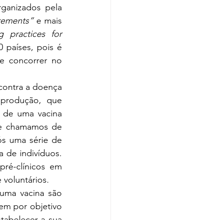
anizados pela 
rements”
 e mais 
practices for 
países, pois é 
e concorrer no 
contra a doença 
produção, que 
de uma vacina 
e chamamos de 
s uma série de 
de indivíduos. 
ré-clínicos em 
voluntários. 
uma vacina são 
em por objetivo 
tabelecer a sua 