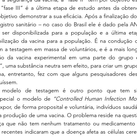
“fase III” é a última etapa de estudo antes da obtenç
objetivo demonstrar a sua eficácia. Após a finalização do
gistro sanitário – no caso do Brasil ele é dado pela A
ser disponibilizada para a população e a última etap
bilização da vacina para a população. É na condução da
 a testagem em massa de voluntários, e é a mais long
ção da vacina experimental em uma parte do grupo e
 uma substância neutra sem efeito, para criar um grupo
a, entretanto, fez com que alguns pesquisadores des
uíssem. 
modelo de testagem é outro ponto que tem sid
pecial o modelo de 
“Controlled Human Infection Mo
por, de forma proposital e voluntária, indivíduos saud
a a produção de uma vacina. O problema reside na quest
ça que não tem nenhum tratamento ou medicamento p
recentes indicaram que a doença afeta as células cerebr