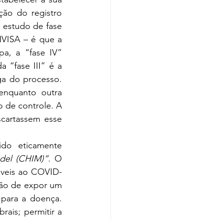
ão do registro 
 estudo de fase 
NVISA – é que a 
a, a “fase IV” 
 “fase III” é a 
a do processo. 
nquanto outra 
 de controle. A 
cartassem esse 
o eticamente 
del (CHIM)”
. O 
áveis ao COVID-
ão de expor um 
ara a doença. 
ais; permitir a 