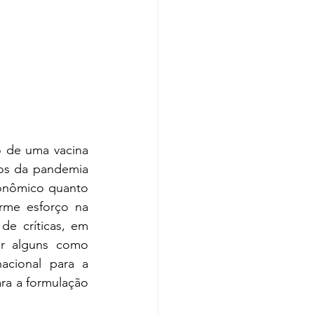
 de uma vacina 
os da pandemia 
onômico quanto 
rme esforço na 
e críticas, em 
r alguns como 
acional para a 
a a formulação 