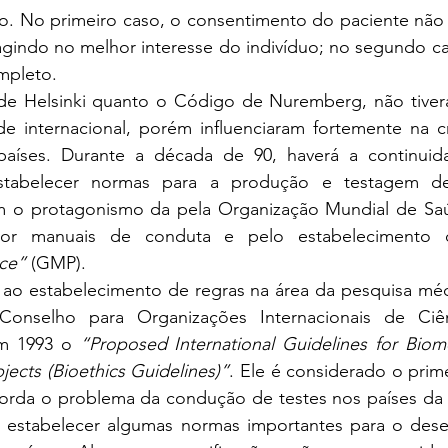
do. No primeiro caso, o consentimento do paciente não 
agindo no melhor interesse do indivíduo; no segundo ca
mpleto. 
 de Helsinki quanto o Código de Nuremberg, não tive
de internacional, porém influenciaram fortemente na cr
 países. Durante a década de 90, haverá a continuid
estabelecer normas para a produção e testagem d
 o protagonismo da pela Organização Mundial de Saú
 por manuais de conduta e pelo estabeleciment
ice”
 (GMP). 
 ao estabelecimento de regras na área da pesquisa mé
onselho para Organizações Internacionais de Ciên
m 1993 o 
“Proposed International Guidelines for Biom
ects (Bioethics Guidelines)”
. Ele é considerado o prim
orda o problema da condução de testes nos países da pe
estabelecer algumas normas importantes para o dese