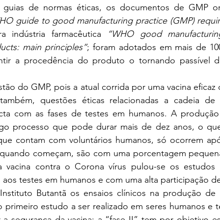
 guias de normas éticas, os documentos de GMP org
O guide to good manufacturing practice (GMP) requi
a indústria farmacêutica 
“WHO good manufacturing 
ucts: main principles”
; foram adotados em mais de 100 
tir a procedência do produto o tornando passível d
tão do GMP, pois a atual corrida por uma vacina eficaz 
também, questões éticas relacionadas a cadeia de 
cta com as fases de testes em humanos. A produção 
go processo que pode durar mais de dez anos, o qu
 que contam com voluntários humanos, só ocorrem apó
e quando começam, são com uma porcentagem pequena 
 vacina contra o Corona vírus pulou-se os estudos p
to aos testes em humanos e com uma alta participação de 
nstituto Butantã os ensaios clínicos na produção de 
 o primeiro estudo a ser realizado em seres humanos e t
 a segurança da vacina; a “fase II” tem por objetivo es