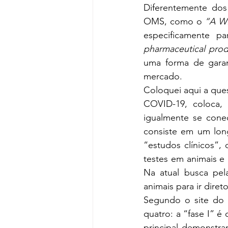
Diferentemente dos
OMS, como o 
“A WH
especificamente par
pharmaceutical prod
uma forma de garan
mercado. 
Coloquei aqui a ques
COVID-19, coloca, 
igualmente se cone
consiste em um lon
“estudos clínicos”,
testes em animais 
Na atual busca pela
animais para ir dire
Segundo o site do I
quatro: a “fase I” é
principal demonstrar