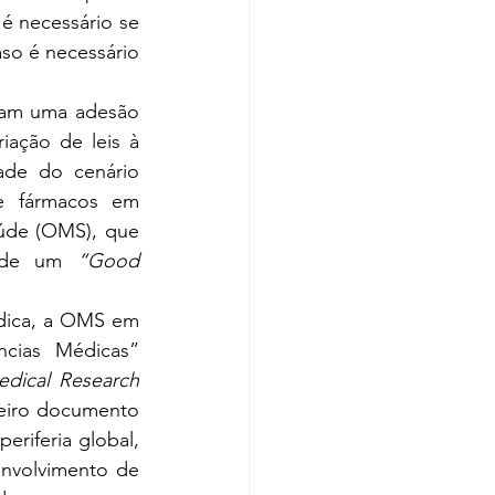
é necessário se 
so é necessário 
ram uma adesão 
iação de leis à 
ade do cenário 
e fármacos em 
de (OMS), que 
o de um 
“Good 
dica, a OMS em 
cias Médicas” 
edical Research 
eiro documento 
riferia global, 
nvolvimento de 