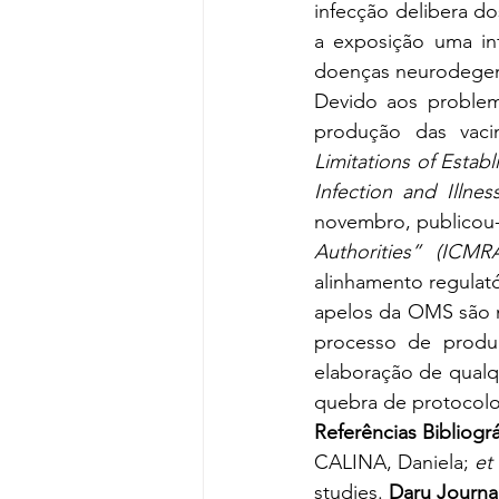
infecção delibera d
a exposição uma in
doenças neurodegene
Devido aos problem
produção das vaci
Limitations of Esta
Infection and Illne
novembro, publicou
Authorities” (ICMR
alinhamento regulató
apelos da OMS são m
processo de produç
elaboração de qualq
quebra de protocolo
Referências Bibliográ
CALINA, Daniela; 
et 
studies. 
Daru Journa