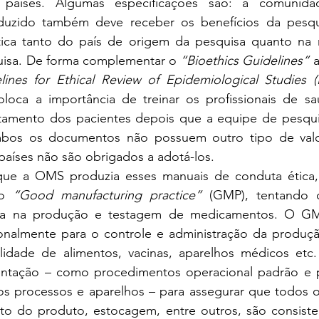
 países. Algumas especificações são: a comunid
uzido também deve receber os benefícios da pesqui
tica tanto do país de origem da pesquisa quanto na 
isa. De forma complementar o 
“Bioethics Guidelines”
elines for Ethical Review of Epidemiological Studies (
oloca a importância de treinar os profissionais de saú
tamento dos pacientes depois que a equipe de pesquis
mbos os documentos não possuem outro tipo de valo
aíses não são obrigados a adotá-los. 
 a OMS produzia esses manuais de conduta ética, s
o 
“Good manufacturing practice”
 (GMP), tentando c
ica na produção e testagem de medicamentos. O G
onalmente para o controle e administração da produção
idade de alimentos, vacinas, aparelhos médicos etc.
tação – como procedimentos operacional padrão e p
os processos e aparelhos – para assegurar que todos o
o do produto, estocagem, entre outros, são consisten