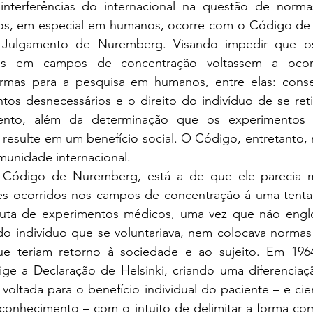
nterferências do internacional na questão de normas
os, em especial em humanos, ocorre com o Código de
o Julgamento de Nuremberg. Visando impedir que os
os em campos de concentração voltassem a ocorr
rmas para a pesquisa em humanos, entre elas: consen
ntos desnecessários e o direito do indivíduo de se reti
nto, além da determinação que os experimentos 
resulte em um benefício social. O Código, entretanto, 
munidade internacional. 
ao Código de Nuremberg, está a de que ele parecia 
es ocorridos nos campos de concentração á uma tentati
uta de experimentos médicos, uma vez que não englo
o do indivíduo que se voluntariava, nem colocava norma
e teriam retorno à sociedade e ao sujeito. Em 1964
ge a Declaração de Helsinki, criando uma diferenciaç
voltada para o benefício individual do paciente – e cien
onhecimento – com o intuito de delimitar a forma com