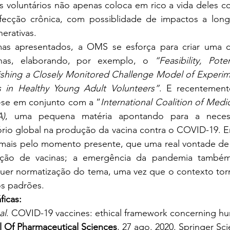
os voluntários não apenas coloca em rico a vida deles 
fecção crônica, com possiblidade de impactos a lon
rativas. 
as apresentados, a OMS se esforça para criar uma c
nas, elaborando, por exemplo, o 
“Feasibility, Pote
blishing a Closely Monitored Challenge Model of Experi
ss in Healthy Young Adult Volunteers”
. E recentement
-se em conjunto com a “
International Coalition of Medi
A)
, uma pequena matéria apontando para a neces
rio global na produção da vacina contra o COVID-19. En
ais pelo momento presente, que uma real vontade de 
ão de vacinas; a emergência da pandemia também to
uer normatização do tema, uma vez que o contexto torna
s padrões. 
ficas:
al
. COVID-19 vaccines: ethical framework concerning h
l Of Pharmaceutical Sciences
, 27 ago. 2020. Springer Sc