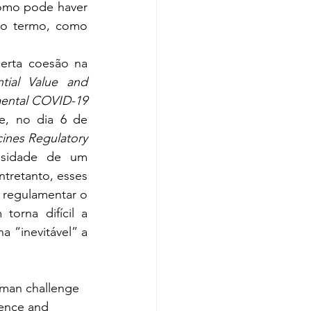
como pode haver 
go termo, como 
erta coesão na 
ntial Value and 
mental COVID-19 
e, no dia 6 de 
cines Regulatory 
sidade de um 
tretanto, esses 
regulamentar o 
rna difícil a 
 “inevitável” a 
uman challenge 
ience and 