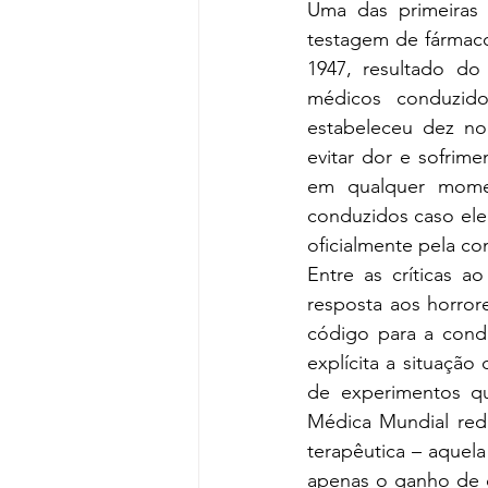
Uma das primeiras i
testagem de fármac
1947, resultado d
médicos conduzid
estabeleceu dez no
evitar dor e sofrime
em qualquer mome
conduzidos caso ele 
oficialmente pela co
Entre as críticas 
resposta aos horror
código para a cond
explícita a situaçã
de experimentos qu
Médica Mundial redi
terapêutica – aquela 
apenas o ganho de c