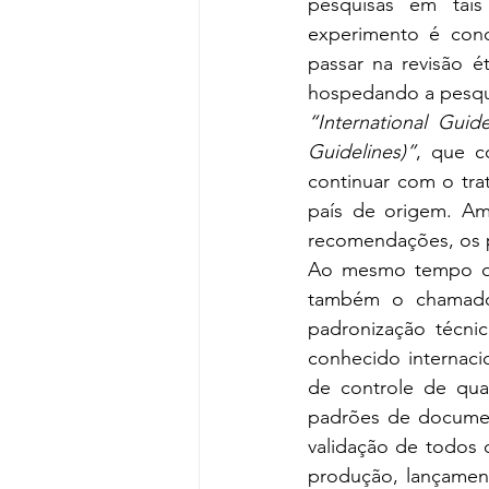
pesquisas em tais
experimento é cond
passar na revisão é
hospedando a pesqu
“International Guid
Guidelines)”
, que c
continuar com o tra
país de origem. A
recomendações, os p
Ao mesmo tempo que
também o chamad
padronização técn
conhecido internaci
de controle de qual
padrões de documen
validação de todos 
produção, lançament