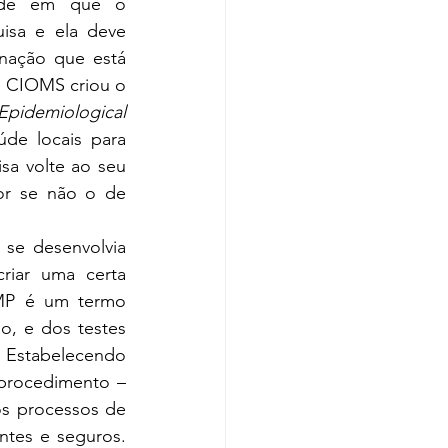
ade em que o 
sa e ela deve 
nação que está 
 a CIOMS criou o 
Epidemiological 
de locais para 
a volte ao seu 
r se não o de 
e desenvolvia 
riar uma certa 
MP é um termo 
, e dos testes 
 Estabelecendo 
rocedimento – 
s processos de 
tes e seguros. 