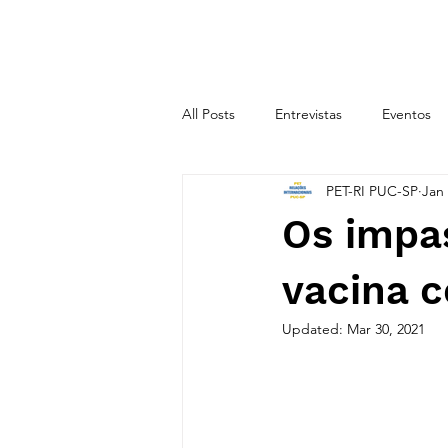
INÍCIO
SOBRE
All Posts
Entrevistas
Eventos
PET-RI PUC-SP
Jan 
CICLO TEMÁTICO 2020.2
CIC
Os impa
vacina 
Updated:
Mar 30, 2021