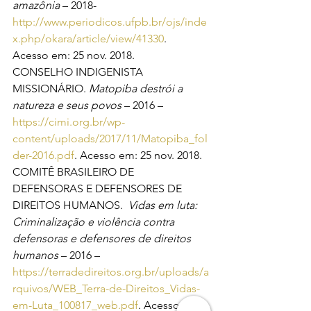
amazônia
 – 2018- 
http://www.periodicos.ufpb.br/ojs/inde
x.php/okara/article/view/41330
.  
Acesso em: 25 nov. 2018.
CONSELHO INDIGENISTA 
MISSIONÁRIO. 
Matopiba destrói a 
natureza e seus povos 
– 2016 – 
https://cimi.org.br/wp-
content/uploads/2017/11/Matopiba_fol
der-2016.pdf
. Acesso em: 25 nov. 2018.
COMITÊ BRASILEIRO DE 
DEFENSORAS E DEFENSORES DE 
DIREITOS HUMANOS.  
Vidas em luta: 
Criminalização e violência contra 
defensoras e defensores de direitos 
humanos 
– 2016 – 
https://terradedireitos.org.br/uploads/a
rquivos/WEB_Terra-de-Direitos_Vidas-
em-Luta_100817_web.pdf
. Acesso em: 