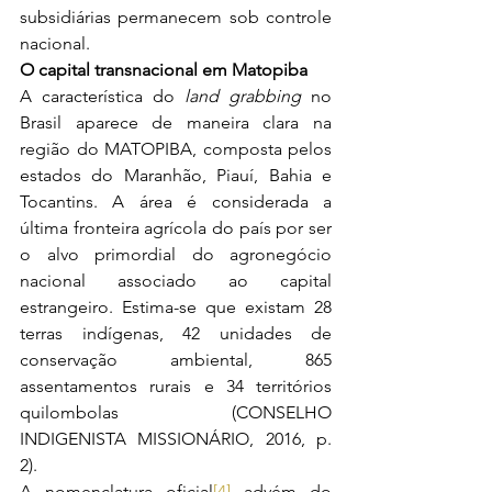
subsidiárias permanecem sob controle 
nacional.
O capital transnacional em Matopiba
A característica do 
land grabbing
 no 
Brasil aparece de maneira clara na 
região do MATOPIBA, composta pelos 
estados do Maranhão, Piauí, Bahia e 
Tocantins. A área é considerada a 
última fronteira agrícola do país por ser 
o alvo primordial do agronegócio 
nacional associado ao capital 
estrangeiro. Estima-se que existam 28 
terras indígenas, 42 unidades de 
conservação ambiental, 865 
assentamentos rurais e 34 territórios 
quilombolas (CONSELHO 
INDIGENISTA MISSIONÁRIO, 2016, p. 
2).
A nomenclatura oficial
[4]
 advém do 