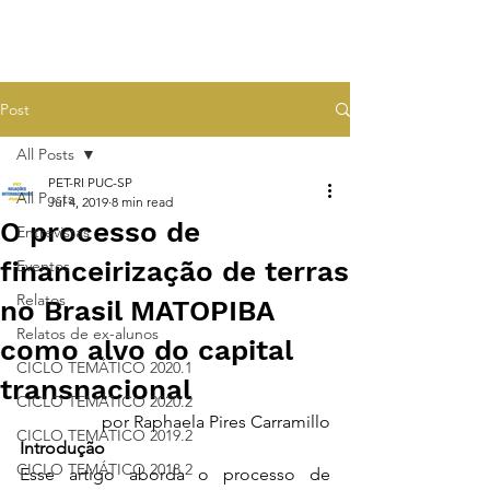
Post
All Posts
PET-RI PUC-SP
All Posts
Jul 4, 2019
8 min read
O processo de
Entrevistas
financeirização de terras
Eventos
Relatos
no Brasil MATOPIBA
Relatos de ex-alunos
como alvo do capital
CICLO TEMÁTICO 2020.1
transnacional
CICLO TEMÁTICO 2020.2
por Raphaela Pires Carramillo
CICLO TEMÁTICO 2019.2
Introdução 
CICLO TEMÁTICO 2018.2
Esse artigo aborda o processo de 