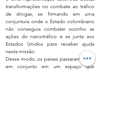
transformações no combate ao tráfico 
de drogas, se firmando em uma 
conjuntura onde o Estado colombiano 
não conseguia combater sozinho as 
ações do narcotráfico e se junta aos 
Estados Unidos para receber ajuda 
nesta missão.
Desse modo, os países passaram a agir 
em conjunto em um espaço que 
tornou-se transverso, se delimitando 
entre a soberania estatal e a 
cooperação internacional e mudando a 
perspectiva tradicional da ligação entre 
território e soberania. “Essa 
transversalidade permite entender o 
espaço ocupado pelas políticas da 
segurança-insegurança como um 
campo que transcende a divisão 