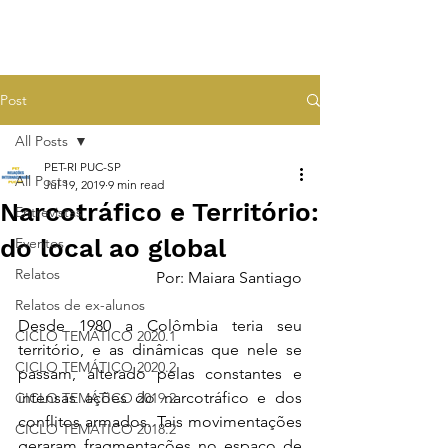
Post
All Posts
PET-RI PUC-SP
All Posts
Jul 19, 2019
9 min read
Narcotráfico e Território:
Entrevistas
do local ao global
Eventos
Relatos
Por: Maiara Santiago
Relatos de ex-alunos
Desde 1980 a Colômbia teria seu 
CICLO TEMÁTICO 2020.1
território, e as dinâmicas que nele se 
CICLO TEMÁTICO 2020.2
passam, alterado pelas constantes e 
intensas ações do narcotráfico e dos 
CICLO TEMÁTICO 2019.2
conflitos armados. Tais movimentações 
CICLO TEMÁTICO 2018.2
geraram fragmentações no espaço de 