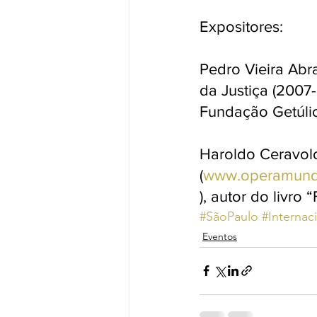
Expositores:
Pedro Vieira Abr
da Justiça (2007-
Fundação Getúlio
Haroldo Ceravolo
(
www.operamund
), autor do livro 
#SãoPaulo
#Internac
Eventos