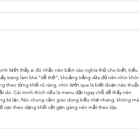
REPORTAGEM |“Do
15° 
Internacional ao Local:
“Dir
Políticas Públicas e o
ou t
Enfrentamento à Crise
Climática"
nh lướt thấy ai đó nhắc nên bấm vào nghía thử cho biết, kiểu 
 thấy trang làm khá “dễ thở”, khoảng trắng vừa đủ nên nhìn khô
ung theo từng khối rõ ràng, nhìn lướt qua là biết đoạn nào thuộc
t dò. Cái mình thích nữa là menu đặt ngay chỗ dễ thấy nên 
ông bị lạc. Nói chung cảm giác dùng kiểu nhẹ nhàng, không mà
ố cục theo dạng khối cột gọn gàng nên mắt theo kịp.