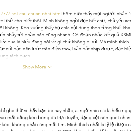
-7777-soi-cau-chuan-nhat.html
 hôm bữa thấy mọi người nhắc “
i thử cho biết thôi. Mình không ngồi đọc hết chữ, chủ yếu xe
dõi không. Kéo xuống thấy họ chia nội dung theo từng khối khá 
uốn nhảy tới phần nào cũng nhanh. Có đoạn nhắc kết quả XSM
iếc qua là hiểu đang nói về gì chứ không bị rối. Mà mình thích 
t nổi bật, nên lướt trên điện thoại vẫn bắt nhịp được, đặc biệ
 dung tách bạch…
Show More
hỉ ghé thử vì thấy bạn bè hay nhắc, ai ngờ nhìn cái là hiểu ngay
 vào mắt bảng kèo bóng đá trực tuyến, dạng cột nên quét nhan
 kèo, không phải căng mắt tìm. Mình thích nhất là tỷ lệ được c