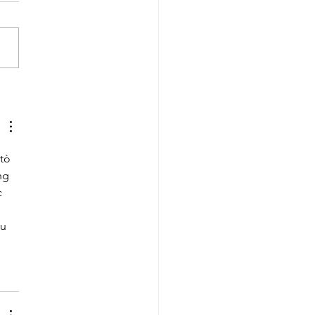
colóquio internacional:
eitos Humanos, crise
ransição?”
tò 
ng 
 
u 