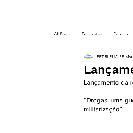
INÍCIO
SOBRE
All Posts
Entrevistas
Eventos
PET-RI PUC-SP
Mar 
CICLO TEMÁTICO 2020.2
CIC
Lançame
Lançamento da re
“Drogas, uma guer
militarização”