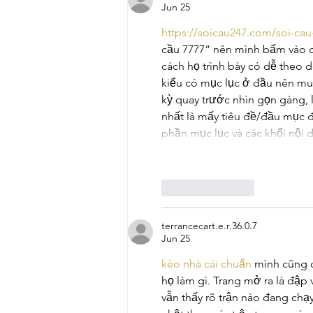
Jun 25
https://soicau247.com/soi-cau
cầu 7777” nên mình bấm vào co
cách họ trình bày có dễ theo 
kiểu có mục lục ở đầu nên m
kỳ quay trước nhìn gọn gàng, l
nhất là mấy tiêu đề/đầu mục đặ
phần mục lục và các khối nội
Like
Reply
terrancecart.e.r.36.0.7
Jun 25
kèo nhà cái chuẩn
 mình cũng c
họ làm gì. Trang mở ra là đập
vẫn thấy rõ trận nào đang chạy