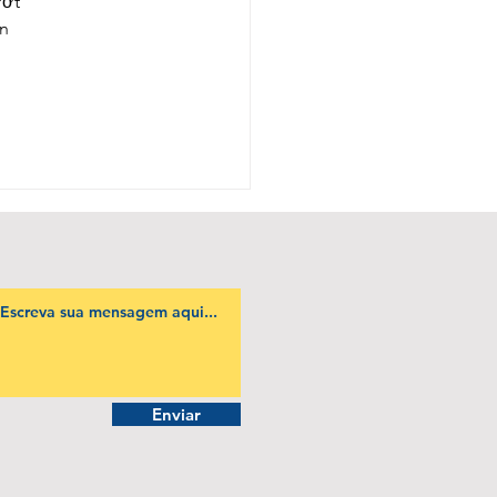
ướt 
n 
Enviar