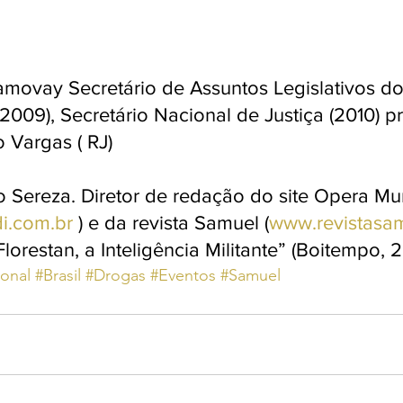
amovay Secretário de Assuntos Legislativos do 
2009), Secretário Nacional de Justiça (2010) pr
 Vargas ( RJ)
 Sereza. Diretor de redação do site Opera Mu
i.com.br
 ) e da revista Samuel (
www.revistasa
“Florestan, a Inteligência Militante” (Boitempo, 
ional
#Brasil
#Drogas
#Eventos
#Samuel