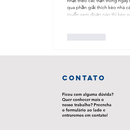
nhật theo các trận trong ngày 
qua phần giải thích kèo nhà cá
muốn xem đoạn nào thì kéo x
Like
Reply
ContaTo
Ficou com alguma dúvida?
Quer conhecer mais o
nosso trabalho? Preencha
o formulário ao lado e
entraremos em contato!