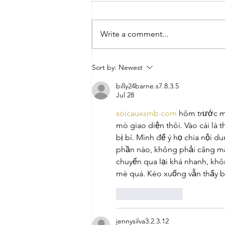
Write a comment...
Por que falar em "Terra
Sort by:
Newest
em Transe"? Cobertura do
evento CinePet
billy24barne.s7.8.3.5
Jul 28
soicauxsmb.com
 hôm trước mì
mò giao diện thôi. Vào cái là
bị bí. Mình để ý họ chia nội d
phần nào, không phải căng mắ
chuyển qua lại khá nhanh, kh
mè quá. Kéo xuống vẫn thấy b
Like
Reply
jennysilva3.2.3.12