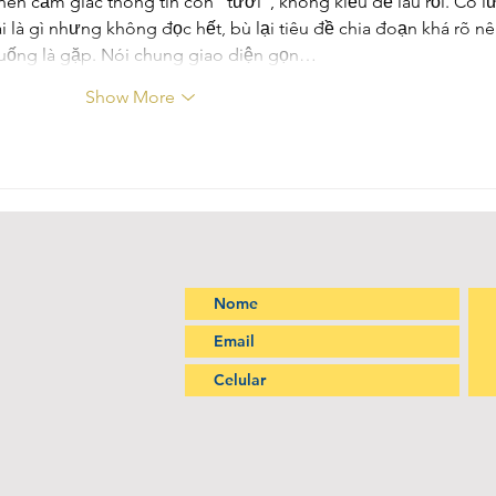
nên cảm giác thông tin còn “tươi”, không kiểu để lâu rồi. Có l
i là gì nhưng không đọc hết, bù lại tiêu đề chia đoạn khá rõ nê
uống là gặp. Nói chung giao diện gọn…
Show More