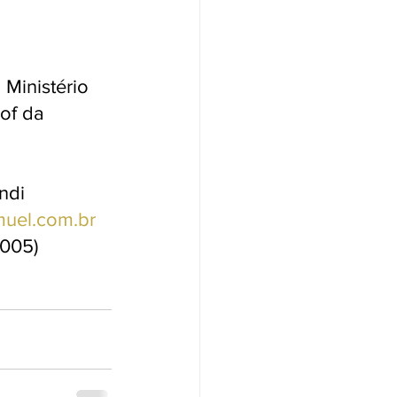
Ministério 
of da 
ndi 
muel.com.br
2005)