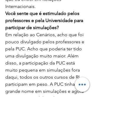
Internacionais.
Você sente que é estimulado pelos 
professores e pela Universidade para 
participar de simulações?
Em relação ao Cenários, acho que foi 
pouco divulgado pelos professores e 
pela PUC. Acho que poderia ter tido 
uma divulgação muito maior. Além 
disso, a participação da PUC está 
muito pequena em simulações fora 
daqui, todos os outros cursos de RI 
participam em peso. A PUC tinha um 
grande nome em simulações e agora 
vão cinco, seis delegados, não tem 
uma participação muito grande.
Faltam incentivos e apoio da 
Universidade, por exemplo, falta deixar 
claro para o professor que faltas para ir 