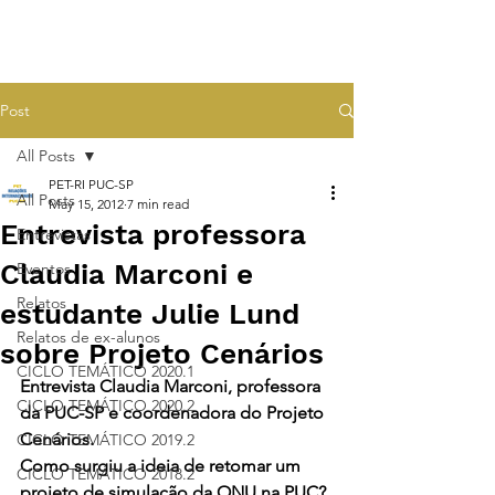
Post
All Posts
PET-RI PUC-SP
All Posts
May 15, 2012
7 min read
Entrevista professora
Entrevistas
Claudia Marconi e
Eventos
Relatos
estudante Julie Lund
Relatos de ex-alunos
sobre Projeto Cenários
CICLO TEMÁTICO 2020.1
Entrevista Claudia Marconi, professora 
CICLO TEMÁTICO 2020.2
da PUC-SP e coordenadora do Projeto 
Cenários.
CICLO TEMÁTICO 2019.2
Como surgiu a ideia de retomar um 
CICLO TEMÁTICO 2018.2
projeto de simulação da ONU na PUC?