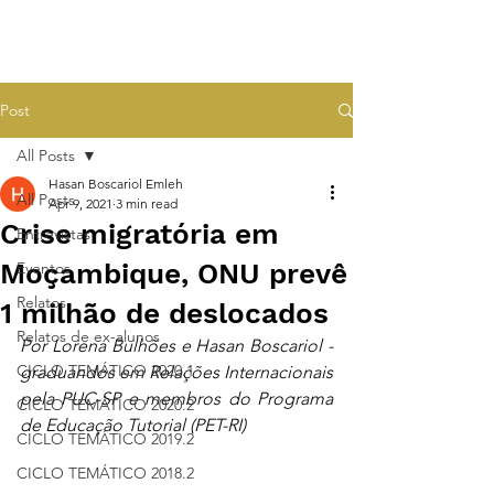
Post
All Posts
Hasan Boscariol Emleh
All Posts
Apr 9, 2021
3 min read
Crise migratória em
Entrevistas
Moçambique, ONU prevê
Eventos
Relatos
1 milhão de deslocados
Relatos de ex-alunos
Por Lorena Bulhões e Hasan Boscariol - 
CICLO TEMÁTICO 2020.1
graduandos em Relações Internacionais 
pela PUC-SP e membros do Programa 
CICLO TEMÁTICO 2020.2
de Educação Tutorial (PET-RI)
CICLO TEMÁTICO 2019.2
CICLO TEMÁTICO 2018.2