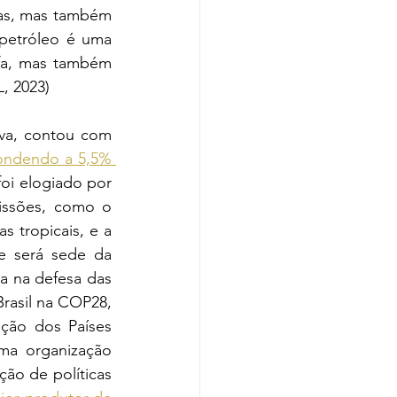
as, mas também 
petróleo é uma 
fa, mas também 
, 2023)
A comitiva do Brasil na COP28, liderada pelo presidente Luiz Inácio da Silva, contou com 
ondendo a 5,5% 
oi elogiado por 
ssões, como o 
 tropicais, e a 
e será sede da 
 na defesa das 
Brasil na COP28, 
ção dos Países 
ma organização 
ão de políticas 