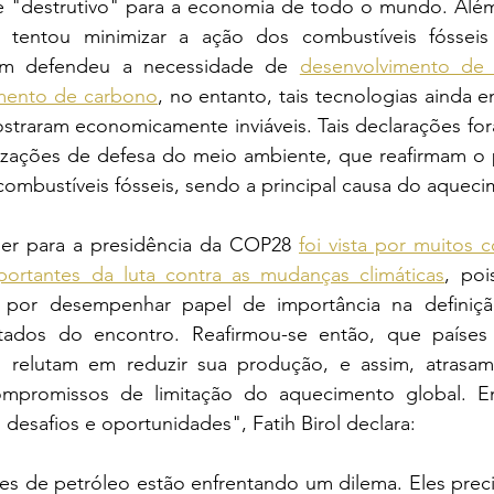
 e "destrutivo" para a economia de todo o mundo. Além 
 tentou minimizar a ação dos combustíveis fósseis
bém defendeu a necessidade de 
desenvolvimento de 
mento de carbono
, no entanto, tais tecnologias ainda 
 mostraram economicamente inviáveis. Tais declarações f
nizações de defesa do meio ambiente, que reafirmam o p
ombustíveis fósseis, sendo a principal causa do aqueci
ber para a presidência da COP28 
foi vista por muitos 
portantes da luta contra as mudanças climáticas
, poi
 por desempenhar papel de importância na definiçã
ltados do encontro. Reafirmou-se então, que países
s relutam em reduzir sua produção, e assim, atrasam
promissos de limitação do aquecimento global. E
 desafios e oportunidades", Fatih Birol declara:
es de petróleo estão enfrentando um dilema. Eles preci