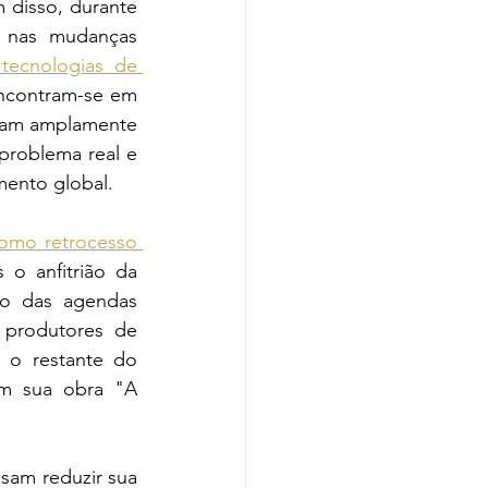
disso, durante 
 nas mudanças 
tecnologias de 
encontram-se em 
oram amplamente 
roblema real e 
mento global.
como retrocesso 
s o anfitrião da 
o das agendas 
 produtores de 
 o restante do 
m sua obra "A 
sam reduzir sua 