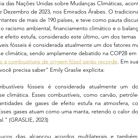
ia das Nações Unidas sobre Mudanças Climáticas, acon
de Dezembro de 2023, nos Emirados Árabes. O tradiciona
tantes de mais de 190 países, e teve como pauta discu
 o racismo ambiental, financiamento climático e o balan
 efeito estufa, considerado este último, um dos temas c
eis fósseis é considerada atualmente um dos fatores ma
se climática, sendo amplamente debatido na COP28 em 
s a combustíveis de origem fóssil serão recorde
. Em sua
cê precisa saber" Emily Graslie explicita:
ustíveis fósseis é considerada atualmente um dos
e climática. Esses combustíveis, como carvão, petróleo
antidades de gases de efeito estufa na atmosfera, c
sses gases atuam como uma manta, retendo o calor do 
l." (GRASLIE, 2023)
cos dias alcançou acordos multilaterais e também