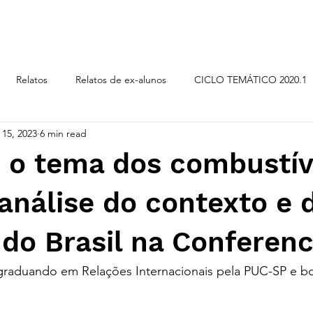
CICLOS TEMÁTICOS
Relatos
Relatos de ex-alunos
CICLO TEMÁTICO 2020.1
 15, 2023
6 min read
LO TEMÁTICO 2019.2
CICLO TEMÁTICO 2018.2
ORI
 o tema dos combustív
 análise do contexto e 
do Brasil na Conferenc
graduando em Relações Internacionais pela PUC-SP e bo