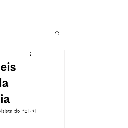
OBSERVATÓRIO DE RI
eis
da
ia
lsista do PET-RI