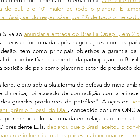
óleo em todo o mercado internacional. 
O Brasil é o ma
a do Sul, e o 10º maior de todo o planeta. É tamb
ial fóssil, sendo responsável por 2% de todo o mercado
 Silva ao 
anunciar a entrada do Brasil a Opep+, em 2 
 a decisão foi tomada após negociações com os país
esão, tem como principais objetivos a garantia da e
al do combustível o aumento da participação do Brasil 
da posição do país como player no setor de produção de
ileiro, eleito sob a plataforma de defesa do meio ambi
se climática, foi acusado de contradição com a atitude
l dos grandes produtores de petróleo". A ação de 
ade
anti prêmio "Fóssil do Dia"
, concedido por uma ONG amb
 a pior medida do dia tomada em relação ao combate à c
O presidente Lula,
 declarou que o Brasil aceitou o convi
namente influenciar outros países a abandonar os combu