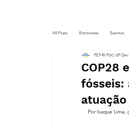
INÍCIO
SOBRE
All Posts
Entrevistas
Eventos
PET-RI PUC-SP
Dec
CICLO TEMÁTICO 2020.2
CIC
COP28 e
fósseis:
atuação 
Por Isaque Lima, 