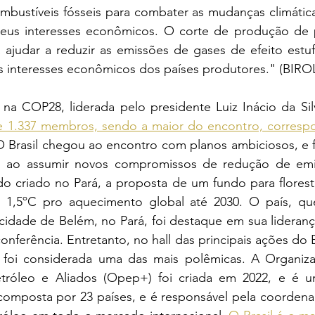
bustíveis fósseis para combater as mudanças climátic
seus interesses econômicos. O corte de produção de 
ajudar a reduzir as emissões de gases de efeito estu
s interesses econômicos dos países produtores." (BIROL
e 1.337 membros, sendo a maior do encontro, corresp
O Brasil chegou ao encontro com planos ambiciosos, e f
o ao assumir novos compromissos de redução de emi
 criado no Pará, a proposta de um fundo para florestas
e 1,5ºC pro aquecimento global até 2030. O país, qu
idade de Belém, no Pará, foi destaque em sua liderança
onferência. Entretanto, no hall das principais ações do 
foi considerada uma das mais polêmicas. A Organiza
tróleo e Aliados (Opep+) foi criada em 2022, e é u
composta por 23 países, e é responsável pela coordenaç