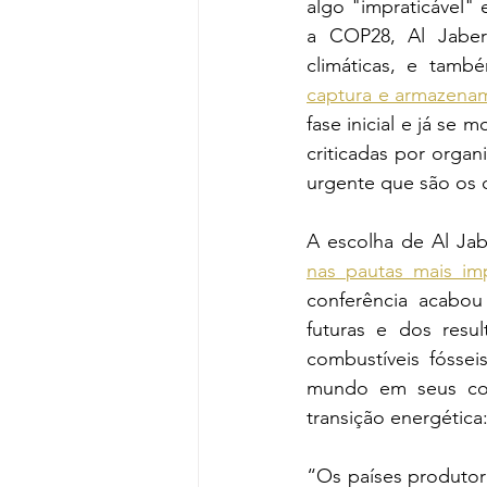
algo "impraticável"
a COP28, Al Jaber
climáticas, e tam
captura e armazena
fase inicial e já se
criticadas por orga
urgente que são os c
A escolha de Al Ja
nas pautas mais im
conferência acabou
futuras e dos resu
combustíveis fóssei
mundo em seus com
transição energética:
“Os países produtor