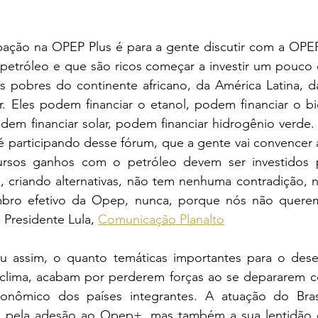
cipação na OPEP Plus é para a gente discutir com a OPE
petróleo e que são ricos começar a investir um pouco d
s pobres do continente africano, da América Latina, da Á
r. Eles podem financiar o etanol, podem financiar o bi
podem financiar solar, podem financiar hidrogênio verde.
é participando desse fórum, que a gente vai convencer 
rsos ganhos com o petróleo devem ser investidos pa
, criando alternativas, não tem nenhuma contradição, n
mbro efetivo da Opep, nunca, porque nós não querem
- Presidente Lula, 
Comunicação Planalto
u assim, o quanto temáticas importantes para o dese
 clima, acabam por perderem forças ao se depararem co
onômico dos países integrantes. A atuação do Brasi
só pela adesão ao Opep+, mas também a sua lentidão 