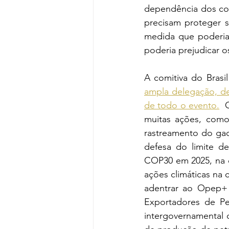
dependência dos com
precisam proteger 
medida que poderia 
poderia prejudicar o
ampla delegação, d
de todo o evento.
  
muitas ações, com
rastreamento do gado
defesa do limite d
COP30 em 2025, na c
ações climáticas na c
adentrar ao Opep+ 
Exportadores de Pe
intergovernamental 