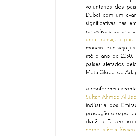
voluntários dos paí
Dubai com um avanç
significativas nas 
renováveis de energ
uma transição para
maneira que seja just
até o ano de 2050.
países afetados pel
Meta Global de Adap
Sultan Ahmed Al Jab
indústria dos Emir
produção e exportaç
dia 2 de Dezembro d
combustíveis fósseis