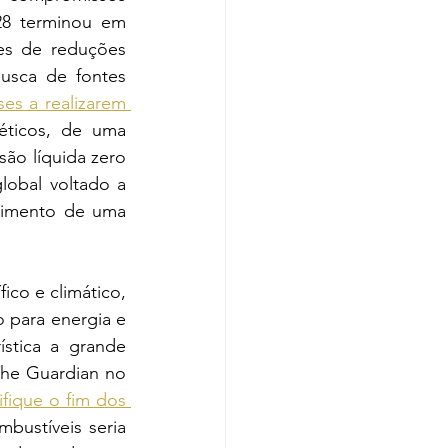
28 terminou em 
s de reduções 
usca de fontes 
es a realizarem 
éticos, de uma 
são líquida zero 
obal voltado a 
cimento de uma 
A conferência aconteceu sob a sombra de um presidente negacionista científico e climático, 
o para energia e 
stica a grande 
The Guardian no 
ifique o fim dos 
bustíveis seria 