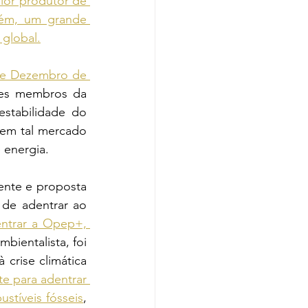
ior produtor de 
ém, um grande 
 global.
de Dezembro de 
es membros da 
stabilidade do 
em tal mercado 
 energia.
ente e proposta 
 de adentrar ao 
ntrar a Opep+, 
ientalista, foi 
rise climática 
te para adentrar 
stíveis fósseis
, 