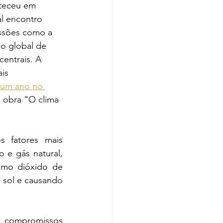
teceu em 
l encontro 
ssões como a 
ço global de 
entrais. A 
is 
um ano no 
 obra “O clima 
 fatores mais 
 e gás natural, 
omo dióxido de 
sol e causando 
 compromissos 