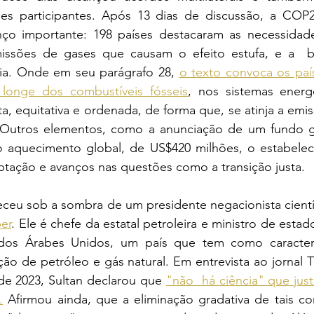
ses participantes. Após 13 dias de discussão, a COP
o importante: 198 países destacaram as necessidade
emissões de gases que causam o efeito estufa, e a  b
ia. Onde em seu parágrafo 28, 
o texto convoca os país
 longe dos combustíveis fósseis
, nos sistemas energ
a, equitativa e ordenada, de forma que, se atinja a emis
 Outros elementos, como a anunciação de um fundo gl
o aquecimento global, de US$420 milhões, o estabele
tação e avanços nas questões como a transição justa.
er
. Ele é chefe da estatal petroleira e ministro de estad
ados Árabes Unidos, um país que tem como caracterí
ão de petróleo e gás natural. Em entrevista ao jornal 
e 2023, Sultan declarou que 
"não  há ciência" que just
.
 Afirmou ainda, que a eliminação gradativa de tais com