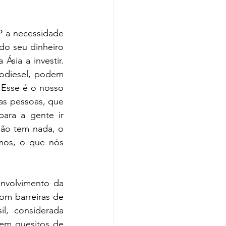
P a necessidade 
o seu dinheiro 
sia a investir. 
odiesel, podem 
 Esse é o nosso 
as pessoas, que 
ra a gente ir 
ão tem nada, o 
os, o que nós 
nvolvimento da 
m barreiras de 
l, considerada 
em quesitos de 