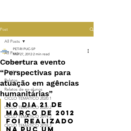
Post
All Posts
PET-RI PUC-SP
All Posts
Mar 27, 2012
2 min read
Cobertura evento
Entrevistas
“Perspectivas para
Eventos
Relatos
atuação em agências
Relatos de ex-alunos
humanitárias”
CICLO TEMÁTICO 2020.1
No dia 21 de 
CICLO TEMÁTICO 2020.2
março de 2012 
CICLO TEMÁTICO 2019.2
foi realizado 
CICLO TEMÁTICO 2018.2
na PUC um 