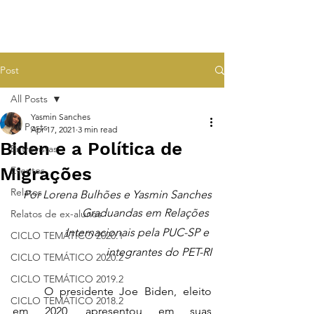
Post
All Posts
Yasmin Sanches
All Posts
Apr 17, 2021
3 min read
Biden e a Política de
Entrevistas
Migrações
Eventos
Relatos
Por Lorena Bulhões e Yasmin Sanches
Graduandas em Relações 
Relatos de ex-alunos
Internacionais pela PUC-SP e 
CICLO TEMÁTICO 2020.1
integrantes do PET-RI
CICLO TEMÁTICO 2020.2
CICLO TEMÁTICO 2019.2
	O presidente Joe Biden, eleito 
CICLO TEMÁTICO 2018.2
em 2020, apresentou em suas 