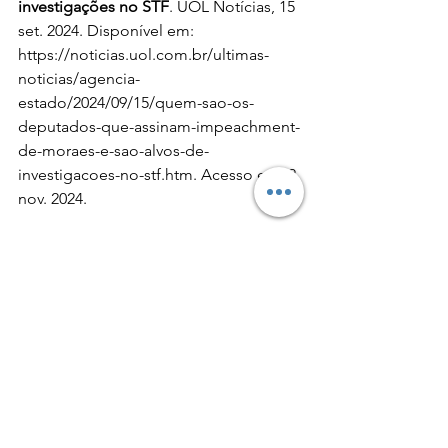
investigações no STF
. UOL Notícias, 15 
set. 2024. Disponível em: 
https://noticias.uol.com.br/ultimas-
noticias/agencia-
estado/2024/09/15/quem-sao-os-
deputados-que-assinam-impeachment-
de-moraes-e-sao-alvos-de-
investigacoes-no-stf.htm
. Acesso em: 2 
nov. 2024.
AS BRAZIL BANS ELON MUSK’S X, 
WHO WILL SPEAK UP FOR FREE 
SPEECH? 
The Economist
, Londres, 3 
set. 2024. Disponível em: 
https://www.economist.com/leaders/20
24/09/03/as-brazil-bans-elon-musks-x-
who-will-speak-up-for-free-speech?
utm_medium=cpc.adword.pd&utm_so
urce=google&ppccampaignID=194956