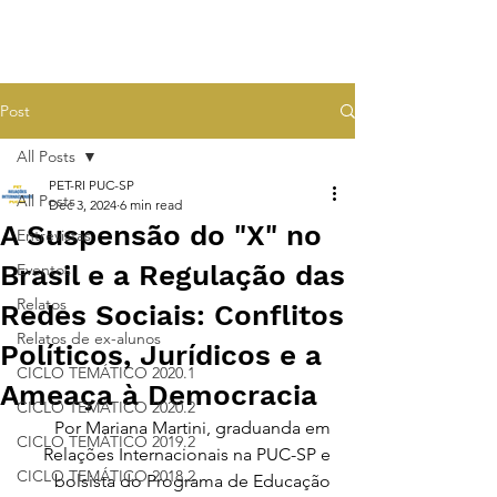
Post
All Posts
PET-RI PUC-SP
All Posts
Dec 3, 2024
6 min read
A Suspensão do "X" no
Entrevistas
Brasil e a Regulação das
Eventos
Relatos
Redes Sociais: Conflitos
Relatos de ex-alunos
Políticos, Jurídicos e a
CICLO TEMÁTICO 2020.1
Ameaça à Democracia
CICLO TEMÁTICO 2020.2
Por Mariana Martini, graduanda em 
CICLO TEMÁTICO 2019.2
Relações Internacionais na PUC-SP e 
CICLO TEMÁTICO 2018.2
bolsista do 
Programa de Educação 