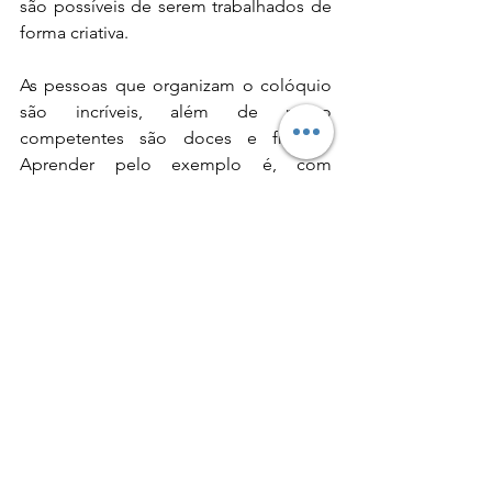
são possíveis de serem trabalhados de 
forma criativa.
As pessoas que organizam o colóquio 
são incríveis, além de muito 
competentes são doces e francas. 
Aprender pelo exemplo é, com 
certeza, a melhor forma de aprender. A 
equipe de monitores esteve sempre 
muito integrada, ajudando um ao outro 
o tempo todo, fosse com os idiomas, 
já que havia uma peruana, um 
camaronês e um angolano compondo 
a equipe, fosse com o deslocamento 
dos participantes ou alguma 
necessidade específica de algum 
deles. Foi feito o máximo esforço para 
que todos se sentissem em casa no 
Brasil.