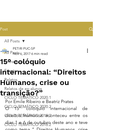
Post
All Posts
PET-RI PUC-SP
All Posts
Nov 6, 2017
6 min read
15° colóquio
Entrevistas
internacional: “Direitos
Eventos
Relatos
Humanos, crise ou
Relatos de ex-alunos
transição?”
CICLO TEMÁTICO 2020.1
Por Emile Ribeiro e Beatriz Prates
CICLO TEMÁTICO 2020.2
O 15° colóquio internacional de 
direitos humanos aconteceu entre os 
CICLO TEMÁTICO 2019.2
dias 1 e 6 de outubro deste ano e teve 
CICLO TEMÁTICO 2018.2
como tema ” Direitos Humanos, crise 